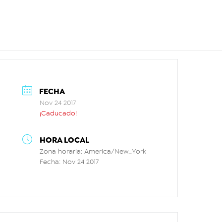
FECHA
Nov 24 2017
¡Caducado!
HORA LOCAL
Zona horaria:
America/New_York
Fecha:
Nov 24 2017