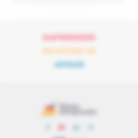
EMPREENDER
ENVOLVER-SE
APOIAR