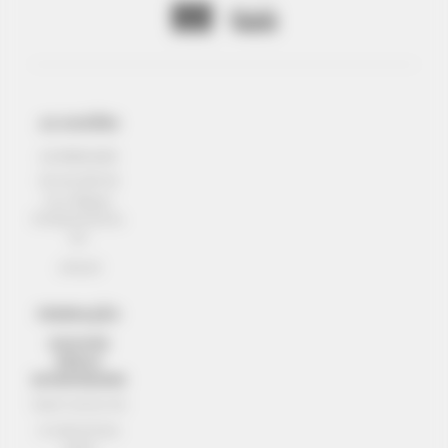
AS MISSÕES
EMPREENDER
ENVOLVER-SE
Com Réseau
Entreprendre eu
ajo
APOIAR
FEDERAÇÃO
DISCOVER
RÉSEAU
ENTREPRENDRE
Quem somos nós
O IMPACTO EM