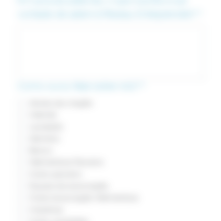
Em poucas palavras, o que suscita a sua
vontade de aderir à Réseau Entreprendre? *
Como ouviu falar sobre nós? *
Atores da criação
Internet
Laureado
Membro
Banco
Netmentora Parceiro
Outro parceiro
Equipa da associação
Outra Associação Netmentora
Imprensa