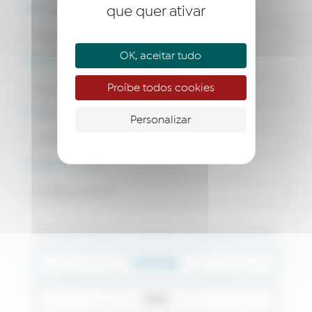
Nome próprio *
que quer ativar
OK, aceitar tudo
Apelido *
Proíbe todos cookies
O seu telemóvel *
Personalizar
O seu e-mail *
Continuar
Voltar