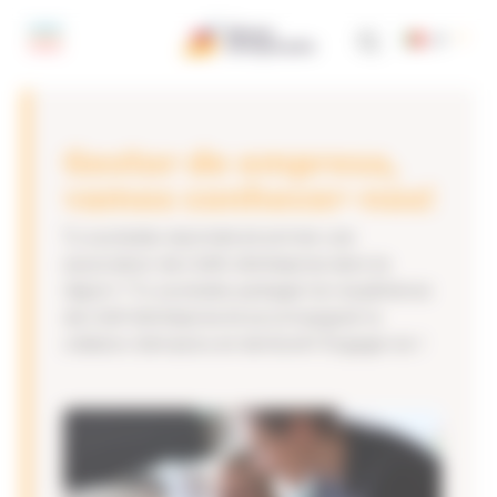
Painel de Gerenciamento de Cookies
pt
Gestor de empresa,
vamos conhecer-nos!
Tu souhaites rejoindre et animer une
association de chefs d’entreprise dans ta
région ? Tu souhaites partager ton expérience
de chef d’entreprise et accompagner la
création d’emplois en territoire? Engage-toi !