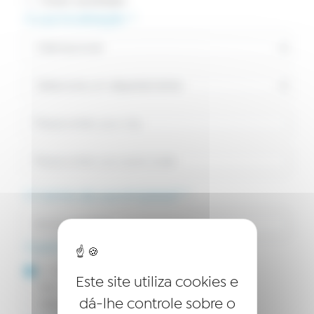
Outro candidato
A sua localização *
O nome da sua empresa? *
Qual é o tamanho do seu negócio? *
1 - 9
Este site utiliza cookies e
10 - 49
dá-lhe controle sobre o
50 e +