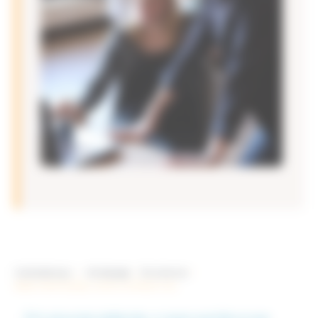
Você está aqui
>
Homepage
>
Envolver-se
>
Gestor de empresa, vamos conhecer-nos!