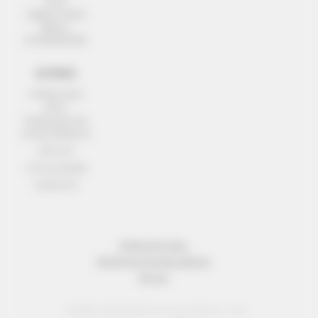
AÇÃO
OBSERVATÓRIO
RÉSEAU
ENTREPRENDRE
OUTROS
INFORMAÇÃO
LEGAL
PROTECÇÃO DE
DADOS PESSOAIS
SITE MAP
ACTUALIDADES
CONTACTO
INFORMAÇÃO LEGAL
PROTECÇÃO DE DADOS PESSOAIS
SITE MAP
© Réseau Entreprendre Tous droits réservés - 2022